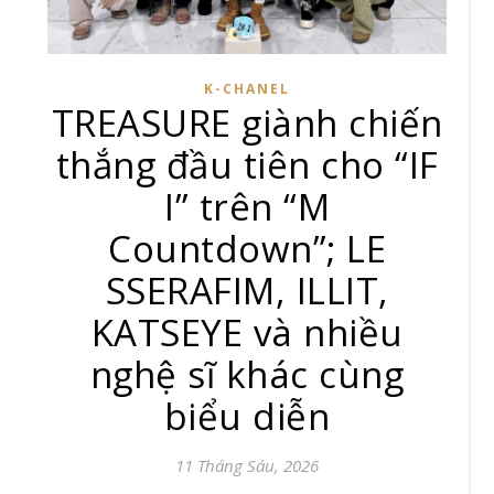
K-CHANEL
TREASURE giành chiến
thắng đầu tiên cho “IF
I” trên “M
Countdown”; LE
SSERAFIM, ILLIT,
KATSEYE và nhiều
nghệ sĩ khác cùng
biểu diễn
11 Tháng Sáu, 2026