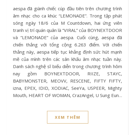
aespa đã giành chiếc cúp đầu tiên trên chương trình
âm nhạc cho ca khúc “LEMONADE”. Trong tập phát
sóng ngày 18/6 của M Countdown, hai ứng viên
tranh vị trí quán quân là “VIRAL” của BOYNEXTDOOR
và “LEMONADE” của aespa. Cuối cùng, aespa đã
chiến thắng với tổng cộng 6.263 điểm. Với chiến
thắng này, aespa tiếp tục khẳng định sức hút mạnh
mẽ của mình trên các sân khấu âm nhạc tuần này.
Danh sách nghệ sĩ biểu diễn trong chương trình hôm
nay gồm BOYNEXTDOOR, RIIZE, STAYC,
BABYMONSTER, MEOVV, RESCENE, FIFTY FIFTY,
izna, EPEX, IDID, XODIAC, SeeYa, USPEER, Mighty
Mouth, HEART OF WOMAN, CrazAngel, U Sung Eun…
XEM THÊM