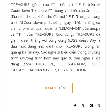
TREASURE giành cúp đầu tiên với “IF I” trên M
Countdown Treasure đã mang về chiếc cúp âm nhạc
đầu tiên cho ca khúc chủ đề mới “IF I”. Trong chương
trình M Countdown phát sóng ngày 11/6, hai ứng cử
viên cho vị trí quán quân là “LEMONADE” của aespa
và “IF I” của TREASURE. Cuối cùng, TREASURE đã
giành chiến thắng với tổng cộng 6.328 điểm. Đây là
dấu mốc đáng nhớ dành cho TREASURE trong lần
quảng bá lần này. Các nghệ sĩ biểu diễn trong chương
trình Chương trình hôm nay quy tụ dàn nghệ sĩ đa
dạng gồm TREASURE, LE SSERAFIM, ILLIT,
KATSEYE, BABYMONSTER, BOYNEXTDOOR,…
XEM THÊM