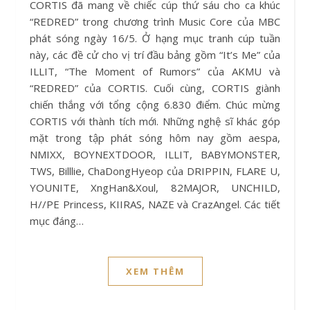
CORTIS đã mang về chiếc cúp thứ sáu cho ca khúc
“REDRED” trong chương trình Music Core của MBC
phát sóng ngày 16/5. Ở hạng mục tranh cúp tuần
này, các đề cử cho vị trí đầu bảng gồm “It’s Me” của
ILLIT, “The Moment of Rumors” của AKMU và
“REDRED” của CORTIS. Cuối cùng, CORTIS giành
chiến thắng với tổng cộng 6.830 điểm. Chúc mừng
CORTIS với thành tích mới. Những nghệ sĩ khác góp
mặt trong tập phát sóng hôm nay gồm aespa,
NMIXX, BOYNEXTDOOR, ILLIT, BABYMONSTER,
TWS, Billlie, ChaDongHyeop của DRIPPIN, FLARE U,
YOUNITE, XngHan&Xoul, 82MAJOR, UNCHILD,
H//PE Princess, KIIRAS, NAZE và CrazAngel. Các tiết
mục đáng…
XEM THÊM