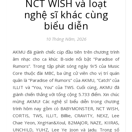
NCT WISH và loạt
nghệ sĩ khác cùng
biểu diễn
10 Tháng Năm, 2026
AKMU đã giành chiếc cúp đầu tiên trên chương trình
âm nhạc cho ca khúc B-side nổi bật “Paradise of
Rumors”. Trong tập phát sóng ngày 9/5 của Music
Core thuộc đài MBC, ba ứng cử viên cho vị trí quán
quân là “Paradise of Rumors” của AKMU, “Catch” của
ILLIT và “You, You” của TWS. Cuối cùng, AKMU đã
giành chiến thắng với tổng cộng 5.733 điểm. Xin chúc
mừng AKMU! Các nghệ sĩ biểu diễn trong chương
trình hôm nay gồm có BABYMONSTER, NCT WISH,
CORTIS, TWS, ILLIT, Billlie, CRAVITY, NEXZ, Lee
Chae Yeon, XngHan&Xoul, 82MAJOR, NAZE, KIIRAS,
UNCHILD, YUHZ, Lee Ye Joon và Jadu. Trong số