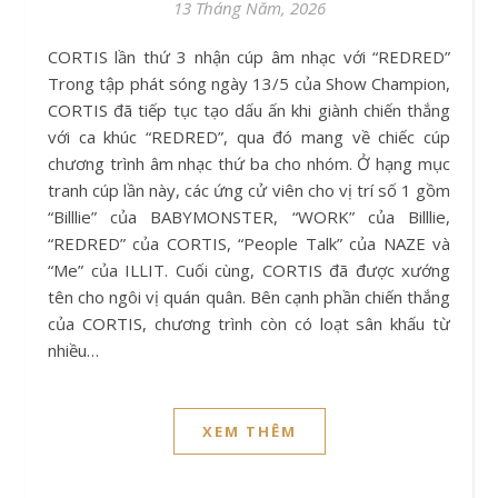
13 Tháng Năm, 2026
CORTIS lần thứ 3 nhận cúp âm nhạc với “REDRED”
Trong tập phát sóng ngày 13/5 của Show Champion,
CORTIS đã tiếp tục tạo dấu ấn khi giành chiến thắng
với ca khúc “REDRED”, qua đó mang về chiếc cúp
chương trình âm nhạc thứ ba cho nhóm. Ở hạng mục
tranh cúp lần này, các ứng cử viên cho vị trí số 1 gồm
“Billlie” của BABYMONSTER, “WORK” của Billlie,
“REDRED” của CORTIS, “People Talk” của NAZE và
“Me” của ILLIT. Cuối cùng, CORTIS đã được xướng
tên cho ngôi vị quán quân. Bên cạnh phần chiến thắng
của CORTIS, chương trình còn có loạt sân khấu từ
nhiều…
XEM THÊM