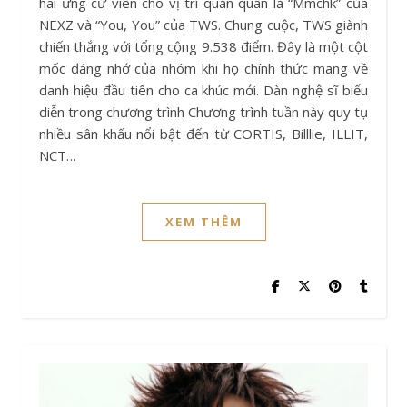
hai ứng cử viên cho vị trí quán quân là “Mmchk” của
NEXZ và “You, You” của TWS. Chung cuộc, TWS giành
chiến thắng với tổng cộng 9.538 điểm. Đây là một cột
mốc đáng nhớ của nhóm khi họ chính thức mang về
danh hiệu đầu tiên cho ca khúc mới. Dàn nghệ sĩ biểu
diễn trong chương trình Chương trình tuần này quy tụ
nhiều sân khấu nổi bật đến từ CORTIS, Billlie, ILLIT,
NCT…
XEM THÊM