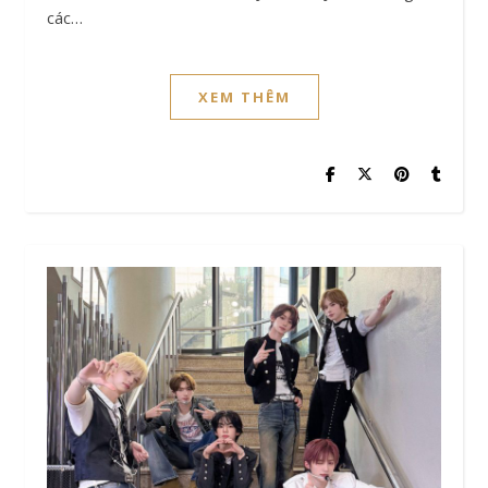
các…
XEM THÊM