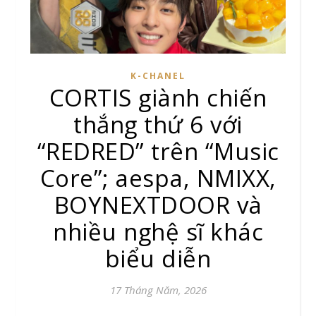
K-CHANEL
CORTIS giành chiến
thắng thứ 6 với
“REDRED” trên “Music
Core”; aespa, NMIXX,
BOYNEXTDOOR và
nhiều nghệ sĩ khác
biểu diễn
17 Tháng Năm, 2026